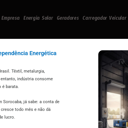
Empresa
Energia Solar
Geradores
Carregador Veicular
ependência Energética
sil. Têxtil, metalurgia,
o entanto, indústria consome
 é barata.
m Sorocaba, já sabe: a conta de
a cresce todo mês e não dá
e lucro.